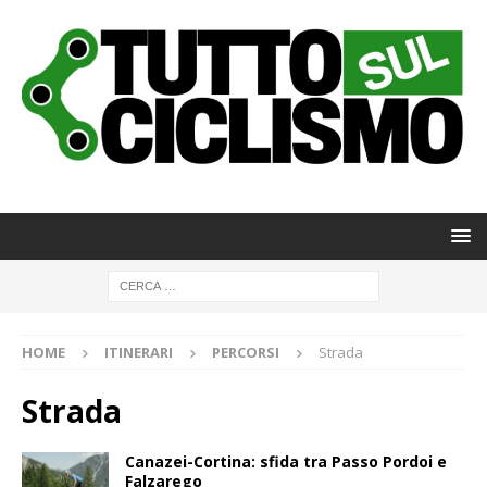
HOME
ITINERARI
PERCORSI
Strada
Strada
Canazei-Cortina: sfida tra Passo Pordoi e
Falzarego