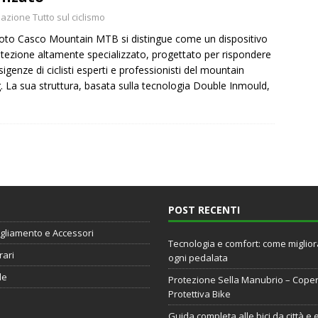
azione Tutto sul ciclismo
voto Casco Mountain MTB si distingue come un dispositivo
otezione altamente specializzato, progettato per rispondere
esigenze di ciclisti esperti e professionisti del mountain
g. La sua struttura, basata sulla tecnologia Double Inmould,
POST RECENTI
gliamento e Accessori
Tecnologia e comfort: come miglio
rari
ogni pedalata
de
Protezione Sella Manubrio – Cope
Protettiva Bike
Guida completa alle bici da città e 