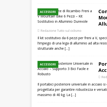
Com
ACCESSORI
Mou
All
Redazione Tutto sul ciclismo
Il kit sostitutivo da 6 pezzi per freni a V, sp
l’impiego di una lega di alluminio ad alta resi
strutturale anche
[…]
Por
ACCESSORI
Acc
Red
Il portabici posteriore universale in acciaio 
progettata per garantire robustezza e versatil
massimo di 40 kg. La
[…]