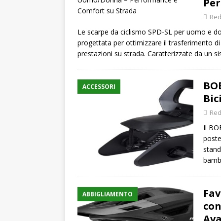
Per
Red
Le scarpe da ciclismo SPD-SL per uomo e do
progettata per ottimizzare il trasferimento d
prestazioni su strada. Caratterizzate da un 
BOB
ACCESSORI
Bic
Red
Il BO
poste
stand
bambi
Fav
ABBIGLIAMENTO
con
Av