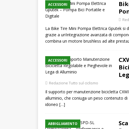
Bik
ACCESSORI
Pom
Red
La Bike Tire Mini Pompa Elettrica Gputek si d
grazie a un’integrazione avanzata di compon
combina un motore brushless ad alte presta
CX
ACCESSORI
Bic
Leg
Redazione Tutto sul ciclismo
Il supporto per manutenzione bicicletta CXWXC
alluminio, che coniuga un peso contenuto di 5
idoneo
[…]
Sca
ABBIGLIAMENTO