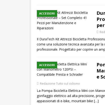
Dur
ACCESSORI
Pro
per
Red
Il DuraTech Kit Attrezzi Bicicletta Professio
come una soluzione tecnica avanzata per la ma
professionale. Progettato per coprire un am
Pom
ACCESSORI
Man
e S
Redazione Tutto sul ciclismo
La Pompa Bicicletta Elettrica Mini con Manome
gonfiaggio elettrico ad alta precisione, proget
appassionati di e-bike, mountain bike
[…]