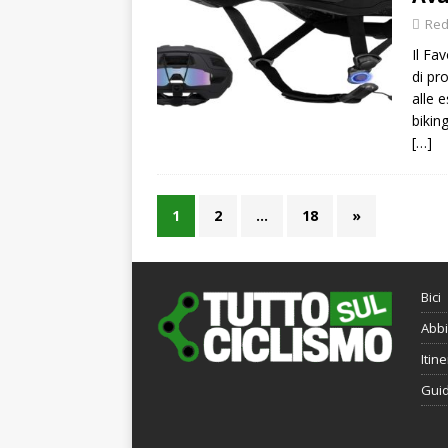
Red
Il Fa
di pr
alle 
bikin
[…]
1
2
…
18
»
Bici
Abbi
Itine
Gui