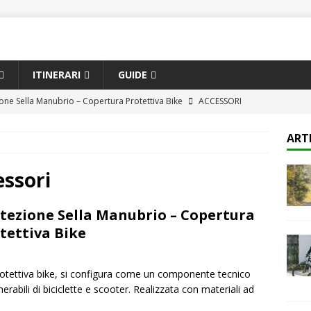
ITINERARI
GUIDE
one Sella Manubrio – Copertura Protettiva Bike
ACCESSORI
ompleta alle bici da città e e-bike più innovative per il pendolare
ART
CQUISTO
ione e comfort in sella: le attrezzature più avanzate per ciclisti di
essori
tezione Sella Manubrio – Copertura
h Kit Attrezzi Bicicletta Professionale – Set Completo 41 Pezzi per
tettiva Bike
i
ACCESSORI
ogia e comfort: come migliorare ogni pedalata
CONSIGLI
rotettiva bike, si configura come un componente tecnico
lnerabili di biciclette e scooter. Realizzata con materiali ad