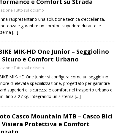
formance e Comfort su Strada
azione Tutto sul ciclismo
nna rappresentano una soluzione tecnica d’eccellenza,
i potenza e garantire un comfort superiore durante le
sistema
[…]
IKE MIK-HD One Junior – Seggiolino
i Sicuro e Comfort Urbano
azione Tutto sul ciclismo
BIKE MIK-HD One Junior si configura come un seggiolino
riore di elevata specializzazione, progettato per garantire
ard superiori di sicurezza e comfort nel trasporto urbano di
ni fino a 27 kg. Integrando un sistema
[…]
oto Casco Mountain MTB – Casco Bici
 Visiera Protettiva e Comfort
anzato