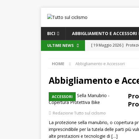
BICI
ABBIGLIAMENTO E ACCESSORI
[ 19 Maggio 2026 ]
Protezi
ULTIME NEWS
[ 19 Maggio 2026 ]
Guida c
HOME
Abbigliamento e Accessori
moderno
GUIDE ALL’A
[ 19 Maggio 2026 ]
Innovaz
Abbigliamento e Acc
oggi e domani
GUIDE
Pro
ACCESSORI
[ 18 Maggio 2026 ]
DuraTec
Pro
Manutenzione e Riparazion
Redazione Tutto sul ciclismo
[ 19 Maggio 2026 ]
Tecnol
La protezione sella manubrio, o copertura p
imprescindibile per la tutela delle parti più vu
alte prestazioni e tecnologie di
[…]