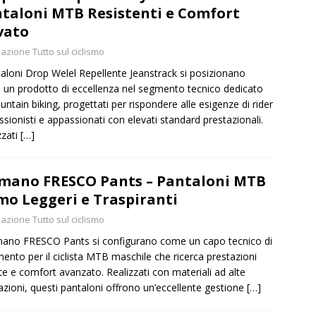
taloni MTB Resistenti e Comfort
vato
azione Tutto sul ciclismo
taloni Drop Welel Repellente Jeanstrack si posizionano
un prodotto di eccellenza nel segmento tecnico dedicato
untain biking, progettati per rispondere alle esigenze di rider
ssionisti e appassionati con elevati standard prestazionali.
zzati
[…]
mano FRESCO Pants – Pantaloni MTB
o Leggeri e Traspiranti
azione Tutto sul ciclismo
mano FRESCO Pants si configurano come un capo tecnico di
imento per il ciclista MTB maschile che ricerca prestazioni
te e comfort avanzato. Realizzati con materiali ad alte
azioni, questi pantaloni offrono un’eccellente gestione
[…]