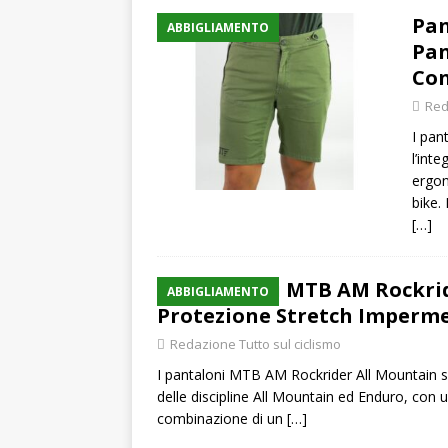
Pan
ABBIGLIAMENTO
Pan
Con
Red
I pan
l’int
ergon
bike.
[…]
Pantaloni MTB AM Rockrid
ABBIGLIAMENTO
Protezione Stretch Imperm
Redazione Tutto sul ciclismo
I pantaloni MTB AM Rockrider All Mountain son
delle discipline All Mountain ed Enduro, con 
combinazione di un
[…]