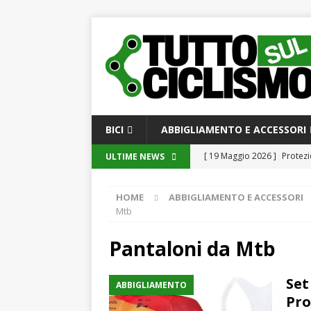
BICI
ABBIGLIAMENTO E ACCESSORI
[ 19 Maggio 2026 ]
Protezi
ULTIME NEWS
[ 19 Maggio 2026 ]
Guida c
HOME
ABBIGLIAMENTO E ACCESSORI
moderno
GUIDE ALL’A
Mtb
[ 19 Maggio 2026 ]
Innovaz
Pantaloni da Mtb
oggi e domani
GUIDE
[ 18 Maggio 2026 ]
DuraTec
Set
ABBIGLIAMENTO
Manutenzione e Riparazion
Pro