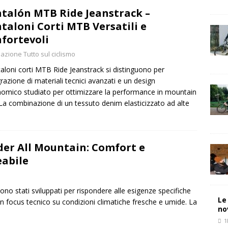
talón MTB Ride Jeanstrack –
taloni Corti MTB Versatili e
fortevoli
azione Tutto sul ciclismo
taloni corti MTB Ride Jeanstrack si distinguono per
egrazione di materiali tecnici avanzati e un design
omico studiato per ottimizzare la performance in mountain
 La combinazione di un tessuto denim elasticizzato ad alte
er All Mountain: Comfort e
eabile
o stati sviluppati per rispondere alle esigenze specifiche
Le
un focus tecnico su condizioni climatiche fresche e umide. La
no
1