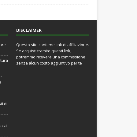
DISCLAIMER
rare
Questo sito contiene link di affiliazione.
Se acquisti tramite questi link,
potremmo ricevere una commissione
rtura
senza alcun costo aggiuntivo per te
e-
e
ti di
ezzi