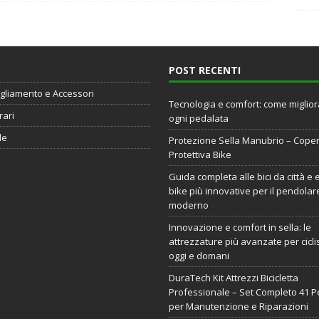
POST RECENTI
gliamento e Accessori
Tecnologia e comfort: come miglio
rari
ogni pedalata
de
Protezione Sella Manubrio – Cope
Protettiva Bike
Guida completa alle bici da città e 
bike più innovative per il pendolar
moderno
Innovazione e comfort in sella: le
attrezzature più avanzate per ciclis
oggi e domani
DuraTech Kit Attrezzi Bicicletta
Professionale – Set Completo 41 P
per Manutenzione e Riparazioni