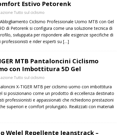
omfort Estivo Petorenk
ogia e comfort: come migliorare ogni pedalata
CONSIGLI
azione Tutto sul ciclismo
t Abbigliamento Ciclismo Professionale Uomo MTB con Gel
D di Petorenk si configura come una soluzione tecnica di
profilo, sviluppata per rispondere alle esigenze specifiche di
ti professionisti e rider esperti su
[…]
IGER MTB Pantaloncini Ciclismo
o con Imbottitura 5D Gel
azione Tutto sul ciclismo
taloncini X-TIGER MTB per ciclismo uomo con imbottitura
l si posizionano come un prodotto di eccellenza destinato
listi professionisti e appassionati che richiedono prestazioni
che superiori e comfort prolungato. Realizzati con materiali
p Welel Repellente Jeanstrack –