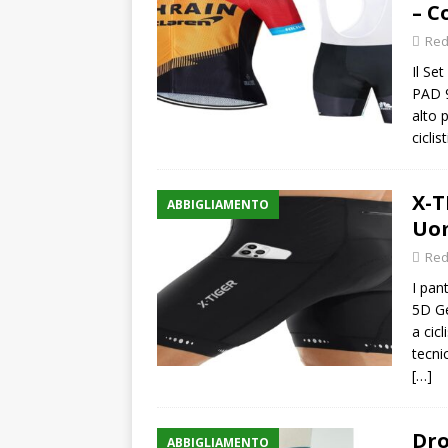
– C
[ 19 Maggio 2026 ]
Tecnol
Red
Il Se
PAD 9
alto 
ciclis
X-T
ABBIGLIAMENTO
Uom
Red
I pan
5D Ge
a cic
tecni
[…]
Dro
ABBIGLIAMENTO