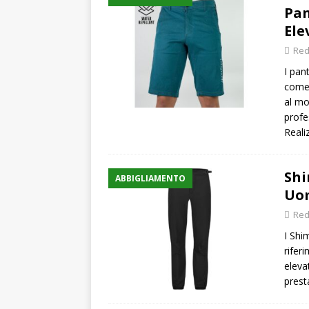
Pan
Ele
Red
I pan
come 
al mo
profe
Reali
Shi
ABBIGLIAMENTO
Uom
Red
I Shi
rifer
eleva
prest