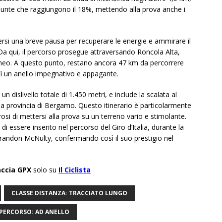
unte che raggiungono il 18%, mettendo alla prova anche i
dersi una breve pausa per recuperare le energie e ammirare il
Da qui, il percorso prosegue attraversando Roncola Alta,
meo. A questo punto, restano ancora 47 km da percorrere
sì un anello impegnativo e appagante.
n dislivello totale di 1.450 metri, e include la scalata al
ella provincia di Bergamo. Questo itinerario è particolarmente
rosi di mettersi alla prova su un terreno vario e stimolante.
 di essere inserito nel percorso del Giro d’Italia, durante la
andon McNulty, confermando così il suo prestigio nel
accia GPX
solo su
Il Ciclista
CLASSE DISTANZA: TRACCIATO LUNGO
 PERCORSO: AD ANELLO