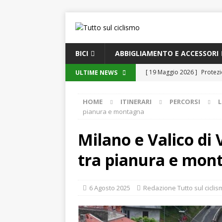
BICI
ABBIGLIAMENTO E ACCESSORI
[ 19 Maggio 2026 ]
Protezi
ULTIME NEWS
[ 19 Maggio 2026 ]
Guida c
HOME
ITINERARI
PERCORSI
moderno
GUIDE ALL’A
pianura e montagna
[ 19 Maggio 2026 ]
Innovaz
Milano e Valico di V
oggi e domani
GUIDE
tra pianura e mon
[ 18 Maggio 2026 ]
DuraTec
Manutenzione e Riparazion
6 Agosto 2025
Redazione Tutto sul ciclis
[ 19 Maggio 2026 ]
Tecnol