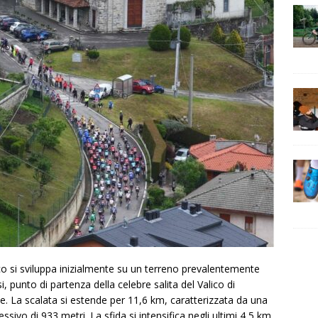
co si sviluppa inizialmente su un terreno prevalentemente
 punto di partenza della celebre salita del Valico di
ine. La scalata si estende per 11,6 km, caratterizzata da una
sivo di 933 metri. La sfida si intensifica negli ultimi 4,5 km,