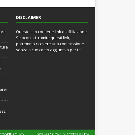
DISCLAIMER
rare
Questo sito contiene link di affiliazione.
Se acquisti tramite questi link,
potremmo ricevere una commissione
rtura
senza alcun costo aggiuntivo per te
e-
e
ti di
ezzi
COOKIE POLICY
DICHIARAZIONE DI ACCESSIBILITÀ