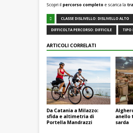
Scopri il
percorso completo
e scarica la
tr
CLASSE DISLIVELLO: DISLIVELLO ALTO
DIFFICOLTA PERCORSO: DIFFICILE
TIPO
ARTICOLI CORRELATI
Da Catania a Milazzo:
Alghero
sfida e altimetria di
anello 
Portella Mandrazzi
sarda