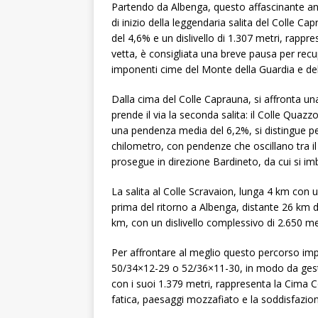
Partendo da Albenga, questo affascinante ane
di inizio della leggendaria salita del Colle 
del 4,6% e un dislivello di 1.307 metri, rappr
vetta, è consigliata una breve pausa per recu
imponenti cime del Monte della Guardia e de
Dalla cima del Colle Caprauna, si affronta u
prende il via la seconda salita: il Colle Quaz
una pendenza media del 6,2%, si distingue per 
chilometro, con pendenze che oscillano tra il
prosegue in direzione Bardineto, da cui si imbo
La salita al Colle Scravaion, lunga 4 km con
prima del ritorno a Albenga, distante 26 km da
km, con un dislivello complessivo di 2.650 metr
Per affrontare al meglio questo percorso impegn
50/34×12-29 o 52/36×11-30, in modo da gestir
con i suoi 1.379 metri, rappresenta la Cima Co
fatica, paesaggi mozzafiato e la soddisfazione