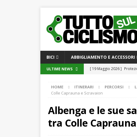
BICI
ABBIGLIAMENTO E ACCESSORI
[ 19 Maggio 2026 ]
Protezi
ULTIME NEWS
[ 19 Maggio 2026 ]
Guida c
HOME
ITINERARI
PERCORSI
L
moderno
GUIDE ALL’A
Colle Caprauna e Scravaion
[ 19 Maggio 2026 ]
Innovaz
Albenga e le sue sa
oggi e domani
GUIDE
tra Colle Caprauna
[ 18 Maggio 2026 ]
DuraTec
Manutenzione e Riparazion