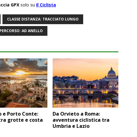
accia GPX
solo su
Il Ciclista
CLASSE DISTANZA: TRACCIATO LUNGO
 PERCORSO: AD ANELLO
 e Porto Conte:
Da Orvieto a Roma:
tra grotte e costa
avventura ciclistica tra
Umbria e Lazio