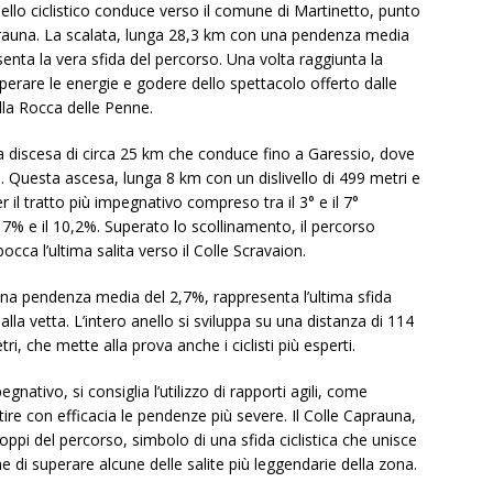
llo ciclistico conduce verso il comune di Martinetto, punto
Caprauna. La scalata, lunga 28,3 km con una pendenza media
esenta la vera sfida del percorso. Una volta raggiunta la
perare le energie e godere dello spettacolo offerto dalle
lla Rocca delle Penne.
na discesa di circa 25 km che conduce fino a Garessio, dove
zo. Questa ascesa, lunga 8 km con un dislivello di 499 metri e
il tratto più impegnativo compreso tra il 3° e il 7°
 7% e il 10,2%. Superato lo scollinamento, il percorso
cca l’ultima salita verso il Colle Scravaion.
 una pendenza media del 2,7%, rappresenta l’ultima sfida
lla vetta. L’intero anello si sviluppa su una distanza di 114
i, che mette alla prova anche i ciclisti più esperti.
ativo, si consiglia l’utilizzo di rapporti agili, come
e con efficacia le pendenze più severe. Il Colle Caprauna,
ppi del percorso, simbolo di una sfida ciclistica che unisce
 di superare alcune delle salite più leggendarie della zona.