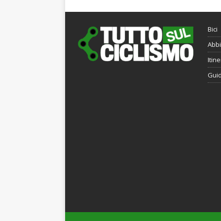
Bici
Abbi
Itine
Gui