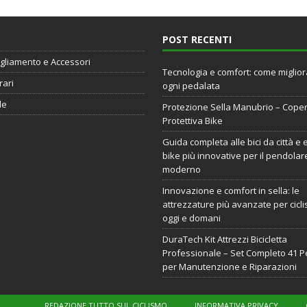
POST RECENTI
gliamento e Accessori
Tecnologia e comfort: come miglio
rari
ogni pedalata
de
Protezione Sella Manubrio – Cope
Protettiva Bike
Guida completa alle bici da città e 
bike più innovative per il pendolar
moderno
Innovazione e comfort in sella: le
attrezzature più avanzate per ciclis
oggi e domani
DuraTech Kit Attrezzi Bicicletta
Professionale – Set Completo 41 P
per Manutenzione e Riparazioni
REDAZIONE TUTTO SUL CICLISMO
INFORMATIVA PRIVACY