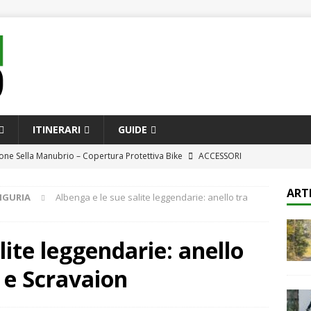
ITINERARI
GUIDE
one Sella Manubrio – Copertura Protettiva Bike
ACCESSORI
ompleta alle bici da città e e-bike più innovative per il pendolare
ART
IGURIA
Albenga e le sue salite leggendarie: anello tra
CQUISTO
ione e comfort in sella: le attrezzature più avanzate per ciclisti di
lite leggendarie: anello
 e Scravaion
h Kit Attrezzi Bicicletta Professionale – Set Completo 41 Pezzi per
i
ACCESSORI