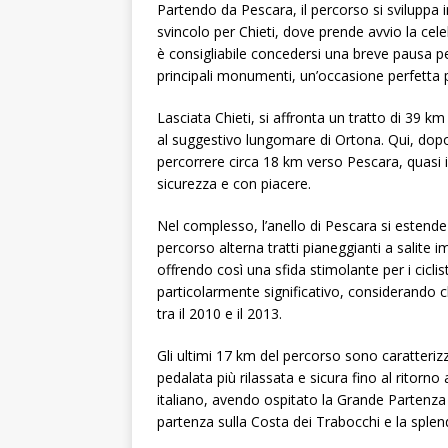
Partendo da Pescara, il percorso si sviluppa 
svincolo per Chieti, dove prende avvio la ce
è consigliabile concedersi una breve pausa per
principali monumenti, un’occasione perfetta p
Lasciata Chieti, si affronta un tratto di 39 k
al suggestivo lungomare di Ortona. Qui, dopo
percorrere circa 18 km verso Pescara, quasi in
sicurezza e con piacere.
Nel complesso, l’anello di Pescara si estende p
percorso alterna tratti pianeggianti a salit
offrendo così una sfida stimolante per i ciclist
particolarmente significativo, considerando ch
tra il 2010 e il 2013.
Gli ultimi 17 km del percorso sono caratterizza
pedalata più rilassata e sicura fino al ritorno
italiano, avendo ospitato la Grande Partenza 
partenza sulla Costa dei Trabocchi e la splen