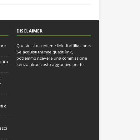
DISCLAIMER
rare
Questo sito contiene link di affiliazione.
Se acquisti tramite questi link,
potremmo ricevere una commissione
rtura
senza alcun costo aggiuntivo per te
e-
e
ti di
ezzi