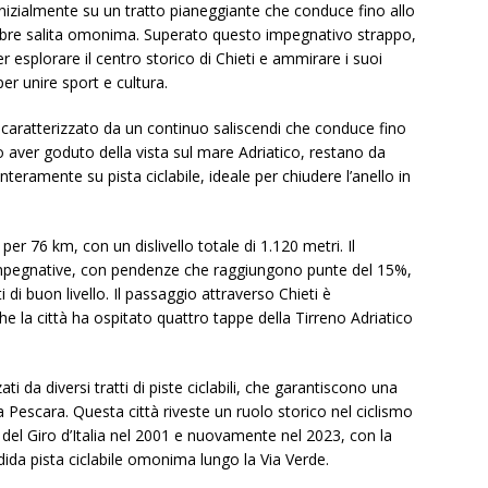
inizialmente su un tratto pianeggiante che conduce fino allo
lebre salita omonima. Superato questo impegnativo strappo,
 esplorare il centro storico di Chieti e ammirare i suoi
er unire sport e cultura.
m caratterizzato da un continuo saliscendi che conduce fino
 aver goduto della vista sul mare Adriatico, restano da
teramente su pista ciclabile, ideale per chiudere l’anello in
er 76 km, con un dislivello totale di 1.120 metri. Il
e impegnative, con pendenze che raggiungono punte del 15%,
i di buon livello. Il passaggio attraverso Chieti è
e la città ha ospitato quattro tappe della Tirreno Adriatico
ti da diversi tratti di piste ciclabili, che garantiscono una
 a Pescara. Questa città riveste un ruolo storico nel ciclismo
del Giro d’Italia nel 2001 e nuovamente nel 2023, con la
dida pista ciclabile omonima lungo la Via Verde.