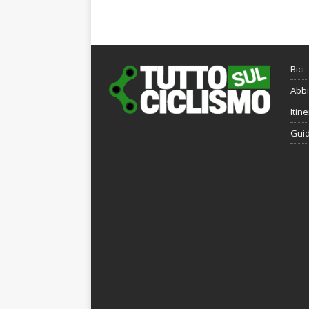
Bici
Abbi
Itine
Gui