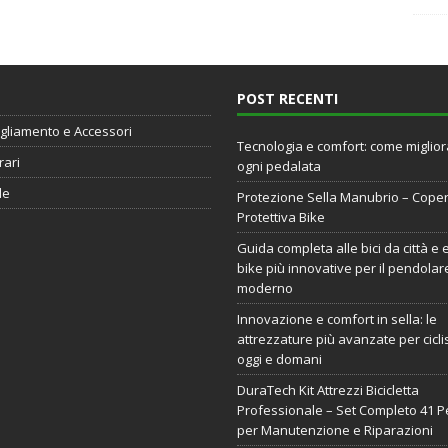
POST RECENTI
gliamento e Accessori
Tecnologia e comfort: come miglio
rari
ogni pedalata
de
Protezione Sella Manubrio – Cope
Protettiva Bike
Guida completa alle bici da città e 
bike più innovative per il pendolar
moderno
Innovazione e comfort in sella: le
attrezzature più avanzate per ciclis
oggi e domani
DuraTech Kit Attrezzi Bicicletta
Professionale – Set Completo 41 P
per Manutenzione e Riparazioni