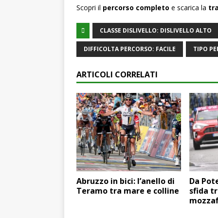
Scopri il
percorso completo
e scarica la
tr
CLASSE DISLIVELLO: DISLIVELLO ALTO
DIFFICOLTA PERCORSO: FACILE
TIPO P
ARTICOLI CORRELATI
Abruzzo in bici: l’anello di
Da Pote
Teramo tra mare e colline
sfida t
mozzaf