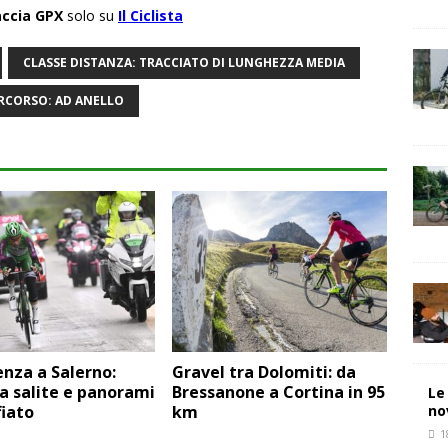
accia GPX
solo su
Il Ciclista
CLASSE DISTANZA: TRACCIATO DI LUNGHEZZA MEDIA
ERCORSO: AD ANELLO
nza a Salerno:
Gravel tra Dolomiti: da
ra salite e panorami
Bressanone a Cortina in 95
Le
no
iato
km
1