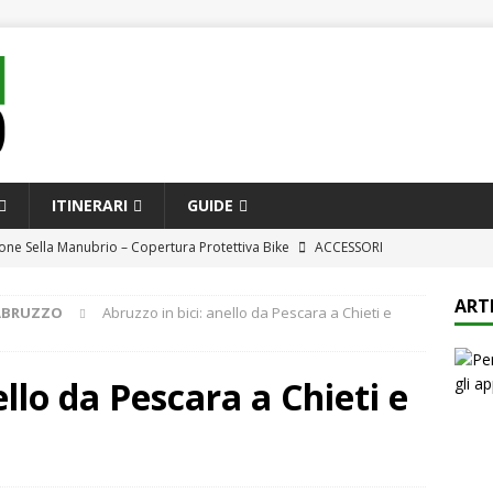
ITINERARI
GUIDE
one Sella Manubrio – Copertura Protettiva Bike
ACCESSORI
ompleta alle bici da città e e-bike più innovative per il pendolare
ART
ABRUZZO
Abruzzo in bici: anello da Pescara a Chieti e
CQUISTO
ione e comfort in sella: le attrezzature più avanzate per ciclisti di
ello da Pescara a Chieti e
h Kit Attrezzi Bicicletta Professionale – Set Completo 41 Pezzi per
i
ACCESSORI