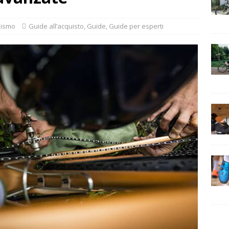
ogia e comfort: come migliorare ogni pedalata
CONSIGLI
lismo
Guide all’acquisto
,
Guide
,
Guide per esperti