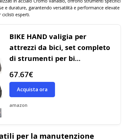
lizzati in acciaio Cromo Vanadio, offrono strumenti specifici
cise e durature, garantendo versatilità e performance elevate
ciclisti esperti.
BIKE HAND valigia per
attrezzi da bici, set completo
di strumenti per bi...
67.67€
Acquista ora
amazon
satili per la manutenzione