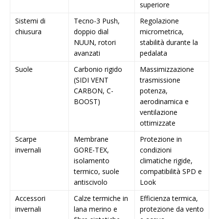
superiore
Sistemi di
Tecno-3 Push,
Regolazione
chiusura
doppio dial
micrometrica,
NUUN, rotori
stabilità durante la
avanzati
pedalata
Suole
Carbonio rigido
Massimizzazione
(SIDI VENT
trasmissione
CARBON, C-
potenza,
BOOST)
aerodinamica e
ventilazione
ottimizzate
Scarpe
Membrane
Protezione in
invernali
GORE-TEX,
condizioni
isolamento
climatiche rigide,
termico, suole
compatibilità SPD e
antiscivolo
Look
Accessori
Calze termiche in
Efficienza termica,
invernali
lana merino e
protezione da vento