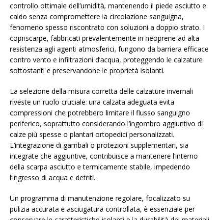
controllo ottimale dell’umidità, mantenendo il piede asciutto e
caldo senza compromettere la circolazione sanguigna,
fenomeno spesso riscontrato con soluzioni a doppio strato. I
copriscarpe, fabbricati prevalentemente in neoprene ad alta
resistenza agli agenti atmosferici, fungono da barriera efficace
contro vento e infiltrazioni d’acqua, proteggendo le calzature
sottostanti e preservandone le proprietà isolanti.
La selezione della misura corretta delle calzature invernali
riveste un ruolo cruciale: una calzata adeguata evita
compressioni che potrebbero limitare il flusso sanguigno
periferico, soprattutto considerando l’ingombro aggiuntivo di
calze più spesse o plantari ortopedici personalizzati.
L’integrazione di gambali o protezioni supplementari, sia
integrate che aggiuntive, contribuisce a mantenere l’interno
della scarpa asciutto e termicamente stabile, impedendo
l’ingresso di acqua e detriti.
Un programma di manutenzione regolare, focalizzato su
pulizia accurata e asciugatura controllata, è essenziale per
conservare le caratteristiche isolanti e la durabilità dei materiali