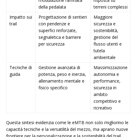
modulazione raffinata
risposta su
della pedalata
terreni complessi
Impatto sui
Progettazione di sentieri
Maggiore
trail
con pendenze e
sicurezza e
superfici rinforzate,
sostenibilità,
segnaletica e barriere
gestione del
per sicurezza
flusso utenti e
tutela
ambientale
Tecniche di
Gestione avanzata di
Massimizzazione
guida
potenza, peso e inerzia,
autonomia e
allenamento mentale e
performance,
fisico specifico
sicurezza in
ambito
competitivo e
ricreativo
Questa sintesi evidenzia come le eMTB non solo migliorino le
capacità tecniche e la versatilità del mezzo, ma aprano nuove
frontiere per la personalizzazione e la sostenibilità del trail