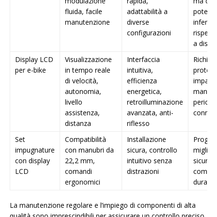
modulazione
rapida,
ma con
fluida, facile
adattabilità a
potenz
manutenzione
diverse
inferior
configurazioni
rispetto
a disco
Display LCD
Visualizzazione
Interfaccia
Richie
per e-bike
in tempo reale
intuitiva,
protezi
di velocità,
efficienza
impatti
autonomia,
energetica,
manute
livello
retroilluminazione
periodi
assistenza,
avanzata, anti-
conness
distanza
riflesso
Set
Compatibilità
Installazione
Progett
impugnature
con manubri da
sicura, controllo
miglior
con display
22,2 mm,
intuitivo senza
sicurez
LCD
comandi
distrazioni
comfor
ergonomici
durante
La manutenzione regolare e l’impiego di componenti di alta
qualità sono imprescindibili per assicurare un controllo preciso