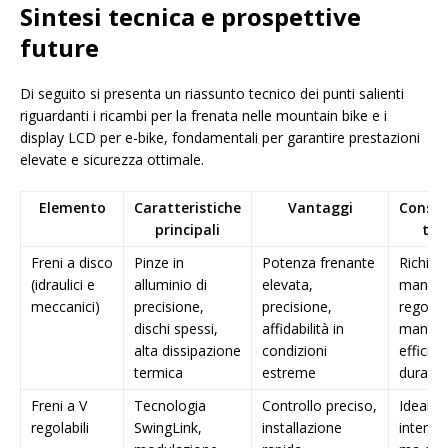
Sintesi tecnica e prospettive
future
Di seguito si presenta un riassunto tecnico dei punti salienti
riguardanti i ricambi per la frenata nelle mountain bike e i
display LCD per e-bike, fondamentali per garantire prestazioni
elevate e sicurezza ottimale.
Elemento
Caratteristiche
Vantaggi
Consid
principali
tec
Freni a disco
Pinze in
Potenza frenante
Richie
(idraulici e
alluminio di
elevata,
manute
meccanici)
precisione,
precisione,
regolar
dischi spessi,
affidabilità in
manten
alta dissipazione
condizioni
efficie
termica
estreme
durata
Freni a V
Tecnologia
Controllo preciso,
Ideali p
regolabili
SwingLink,
installazione
interven