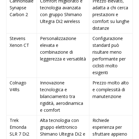
Cannondale
Comfort migliorato e
Prezzo elevato,
Synapse
tecnologia avanzata
adatta a chi cerca
Carbon 2
con gruppo Shimano
prestazioni e
Ultegra Di2 wireless
comfort su lunghe
distanze
Stevens
Personalizzazione
Configurazione
Xenon CT
elevata e
standard può
combinazione di
risultare meno
leggerezza e versatilità
performante per
ciclisti molto
esigenti
Colnago
Innovazione
Prezzo molto alto
V4Rs
tecnologica e
e complessità di
bilanciamento tra
manutenzione
rigidità, aerodinamica
e comfort
Trek
Alta tecnologia con
Richiede
Emonda
gruppo elettronico
esperienza per
SLR 7 Di2
Shimano Ultegra Di2 e
sfruttare appieno