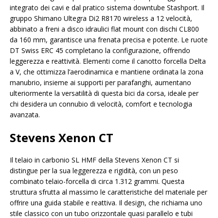
integrato dei cavi e dal pratico sistema downtube Stashport. Il
gruppo Shimano Ultegra Di2 R8170 wireless a 12 velocità,
abbinato a freni a disco idraulici flat mount con dischi CL800
da 160 mm, garantisce una frenata precisa e potente. Le ruote
DT Swiss ERC 45 completano la configurazione, offrendo
leggerezza e reattività. Elementi come il canotto forcella Delta
a V, che ottimizza l’aerodinamica e mantiene ordinata la zona
manubrio, insieme ai supporti per parafanghi, aumentano
ulteriormente la versatilità di questa bici da corsa, ideale per
chi desidera un connubio di velocità, comfort e tecnologia
avanzata.
Stevens Xenon CT
Il telaio in carbonio SL HMF della Stevens Xenon CT si
distingue per la sua leggerezza e rigidità, con un peso
combinato telaio-forcella di circa 1.312 grammi. Questa
struttura sfrutta al massimo le caratteristiche del materiale per
offrire una guida stabile e reattiva. Il design, che richiama uno
stile classico con un tubo orizzontale quasi parallelo e tubi