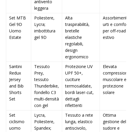
antivento
leggera
Set MTB
Poliestere,
Alta
Assorbimento
Gel 9D
Lycra;
traspirabilità,
urti e comfort
Uomo
imbottitura
bretelle
per off-road
Estate
gel 9D
elastiche
estivo
regolabili,
design
ergonomico
Santini
Tessuto
Protezione UV
Elevata
Redux
Prey,
UPF 50+,
compressione
Jersey
tessuto
cuciture
muscolare e
and Bib
Thunderbike,
termosaldate,
protezione
Shorts
fondello C3
bordi laser-cut,
solare
Set
multi-densità
dettagli
con gel
riflettenti
Set
Lycra,
Tessuto a rete
Ottima
ciclismo
Poliestere,
lunga, elastico
gestione del
uomo
Spandex;
antiscivolo,
sudore e