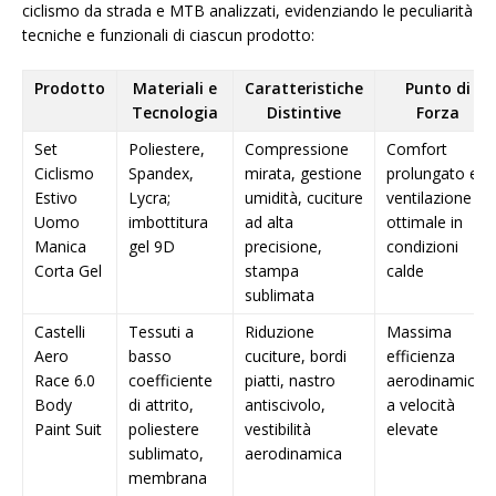
ciclismo da strada e MTB analizzati, evidenziando le peculiarità
tecniche e funzionali di ciascun prodotto:
Prodotto
Materiali e
Caratteristiche
Punto di
Tecnologia
Distintive
Forza
Set
Poliestere,
Compressione
Comfort
Ciclismo
Spandex,
mirata, gestione
prolungato e
Estivo
Lycra;
umidità, cuciture
ventilazione
Uomo
imbottitura
ad alta
ottimale in
Manica
gel 9D
precisione,
condizioni
Corta Gel
stampa
calde
sublimata
Castelli
Tessuti a
Riduzione
Massima
Aero
basso
cuciture, bordi
efficienza
Race 6.0
coefficiente
piatti, nastro
aerodinamica
Body
di attrito,
antiscivolo,
a velocità
Paint Suit
poliestere
vestibilità
elevate
sublimato,
aerodinamica
membrana