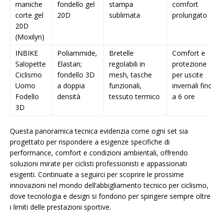
maniche
fondello gel
stampa
comfort
corte gel
20D
sublimata
prolungato
20D
(Moxilyn)
INBIKE
Poliammide,
Bretelle
Comfort e
Salopette
Elastan;
regolabili in
protezione
Ciclismo
fondello 3D
mesh, tasche
per uscite
Uomo
a doppia
funzionali,
invernali fino
Fodello
densità
tessuto termico
a 6 ore
3D
Questa panoramica tecnica evidenzia come ogni set sia
progettato per rispondere a esigenze specifiche di
performance, comfort e condizioni ambientali, offrendo
soluzioni mirate per ciclisti professionisti e appassionati
esigenti. Continuate a seguirci per scoprire le prossime
innovazioni nel mondo dell’abbigliamento tecnico per ciclismo,
dove tecnologia e design si fondono per spingere sempre oltre
i limiti delle prestazioni sportive.