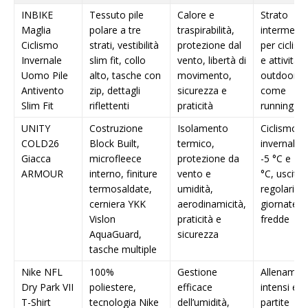
INBIKE
Tessuto pile
Calore e
Strato
Maglia
polare a tre
traspirabilità,
intermedi
Ciclismo
strati, vestibilità
protezione dal
per ciclis
Invernale
slim fit, collo
vento, libertà di
e attività
Uomo Pile
alto, tasche con
movimento,
outdoor
Antivento
zip, dettagli
sicurezza e
come
Slim Fit
riflettenti
praticità
running
UNITY
Costruzione
Isolamento
Ciclismo
COLD26
Block Built,
termico,
invernale t
Giacca
microfleece
protezione da
-5 °C e 10
ARMOUR
interno, finiture
vento e
°C, uscite
termosaldate,
umidità,
regolari e
cerniera YKK
aerodinamicità,
giornate
Vislon
praticità e
fredde
AquaGuard,
sicurezza
tasche multiple
Nike NFL
100%
Gestione
Allenamen
Dry Park VII
poliestere,
efficace
intensi e
T-Shirt
tecnologia Nike
dell’umidità,
partite