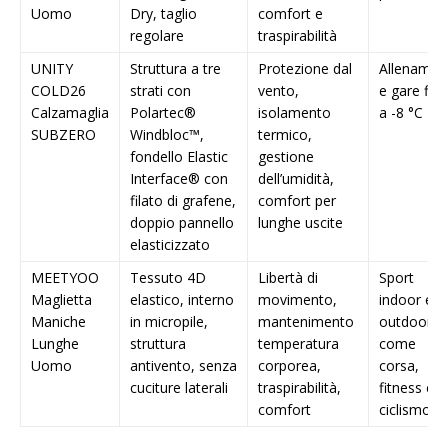
Uomo
Dry, taglio
comfort e
regolare
traspirabilità
UNITY
Struttura a tre
Protezione dal
Allenamen
COLD26
strati con
vento,
e gare fin
Calzamaglia
Polartec®
isolamento
a -8 °C
SUBZERO
Windbloc™,
termico,
fondello Elastic
gestione
Interface® con
dell’umidità,
filato di grafene,
comfort per
doppio pannello
lunghe uscite
elasticizzato
MEETYOO
Tessuto 4D
Libertà di
Sport
Maglietta
elastico, interno
movimento,
indoor e
Maniche
in micropile,
mantenimento
outdoor
Lunghe
struttura
temperatura
come
Uomo
antivento, senza
corporea,
corsa,
cuciture laterali
traspirabilità,
fitness e
comfort
ciclismo