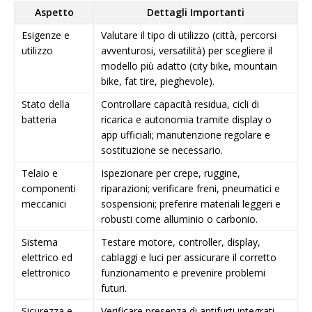
Aspetto
Dettagli Importanti
Esigenze e
Valutare il tipo di utilizzo (città, percorsi
utilizzo
avventurosi, versatilità) per scegliere il
modello più adatto (city bike, mountain
bike, fat tire, pieghevole).
Stato della
Controllare capacità residua, cicli di
batteria
ricarica e autonomia tramite display o
app ufficiali; manutenzione regolare e
sostituzione se necessario.
Telaio e
Ispezionare per crepe, ruggine,
componenti
riparazioni; verificare freni, pneumatici e
meccanici
sospensioni; preferire materiali leggeri e
robusti come alluminio o carbonio.
Sistema
Testare motore, controller, display,
elettrico ed
cablaggi e luci per assicurare il corretto
elettronico
funzionamento e prevenire problemi
futuri.
Sicurezza e
Verificare presenza di antifurti integrati,