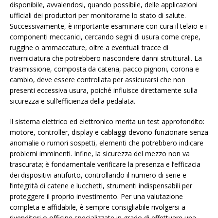
disponibile, avvalendosi, quando possibile, delle applicazioni
ufficiali dei produttori per monitorarne lo stato di salute.
Successivamente, è importante esaminare con cura il telaio e i
componenti meccanici, cercando segni di usura come crepe,
ruggine o ammaccature, oltre a eventuali tracce di
riverniciatura che potrebbero nascondere danni strutturali. La
trasmissione, composta da catena, pacco pignoni, corona e
cambio, deve essere controllata per assicurarsi che non
presenti eccessiva usura, poiché influisce direttamente sulla
sicurezza e sull’efficienza della pedalata.
Il sistema elettrico ed elettronico merita un test approfondito:
motore, controller, display e cablaggi devono funzionare senza
anomalie o rumori sospetti, elementi che potrebbero indicare
problemi imminenti. Infine, la sicurezza del mezzo non va
trascurata; è fondamentale verificare la presenza e l’efficacia
dei dispositivi antifurto, controllando il numero di serie e
l’integrità di catene e lucchetti, strumenti indispensabili per
proteggere il proprio investimento. Per una valutazione
completa e affidabile, è sempre consigliabile rivolgersi a
rivenditori o officine specializzate in grado di effettuare una