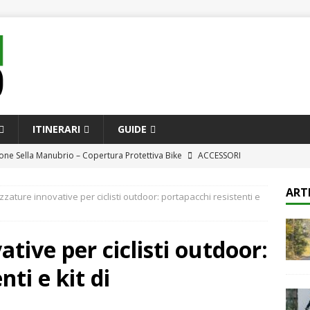
ITINERARI
GUIDE
one Sella Manubrio – Copertura Protettiva Bike
ACCESSORI
ompleta alle bici da città e e-bike più innovative per il pendolare
ART
zzature innovative per ciclisti outdoor: portapacchi resistenti e
CQUISTO
ione e comfort in sella: le attrezzature più avanzate per ciclisti di
tive per ciclisti outdoor:
ti e kit di
h Kit Attrezzi Bicicletta Professionale – Set Completo 41 Pezzi per
i
ACCESSORI