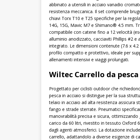
abbinato a utensili in acciaio vanadio croma
resistenza meccanica. Il set comprende brugol
chiavi Torx T10 e T25 specifiche per la regolaz
14G, 15G, Mavic M7 e Shimano® 4.5 mm. Tra g
compatibile con catene fino a 12 velocità (
alluminio anodizzato, cacciaviti Phillips #2 e
integrato. Le dimensioni contenute (7.6 x 4.2
profilo compatto e protettivo, ideale per supp
allenamenti intensivi e viaggi prolungati.
Wiltec Carrello da pesca 
Progettato per ciclisti outdoor che richiedono
pesca in acciaio si distingue per la sua struttu
telaio in acciaio ad alta resistenza assicura s
fango e strade sterrate. Pneumatici specifica
manovrabilità precisa e sicura, ottimizzando 
carico da 60 litri, rivestito in tessuto Oxfo
dagli agenti atmosferici. La dotazione include
carrello, adattandolo a diverse esigenze di c