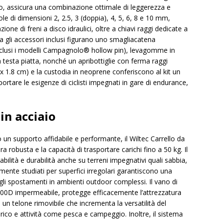
to, assicura una combinazione ottimale di leggerezza e
e di dimensioni 2, 2.5, 3 (doppia), 4, 5, 6, 8 e 10 mm,
ione di freni a disco idraulici, oltre a chiavi raggi dedicate a
li accessori inclusi figurano uno smagliacatena
esclusi i modelli Campagnolo® hollow pin), levagomme in
 a testa piatta, nonché un apribottiglie con ferma raggi
 x 1.8 cm) e la custodia in neoprene conferiscono al kit un
ortare le esigenze di ciclisti impegnati in gare di endurance,
in acciaio
 un supporto affidabile e performante, il Wiltec Carrello da
ra robusta e la capacità di trasportare carichi fino a 50 kg. Il
tabilità e durabilità anche su terreni impegnativi quali sabbia,
mente studiati per superfici irregolari garantiscono una
gli spostamenti in ambienti outdoor complessi. Il vano di
rd 600D impermeabile, protegge efficacemente l’attrezzatura
 un telone rimovibile che incrementa la versatilità del
arico e attività come pesca e campeggio. Inoltre, il sistema