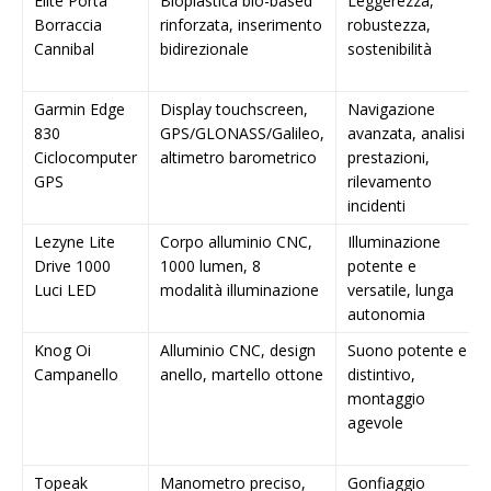
Elite Porta
Bioplastica bio-based
Leggerezza,
Borraccia
rinforzata, inserimento
robustezza,
Cannibal
bidirezionale
sostenibilità
Garmin Edge
Display touchscreen,
Navigazione
830
GPS/GLONASS/Galileo,
avanzata, analisi
Ciclocomputer
altimetro barometrico
prestazioni,
GPS
rilevamento
incidenti
Lezyne Lite
Corpo alluminio CNC,
Illuminazione
Drive 1000
1000 lumen, 8
potente e
Luci LED
modalità illuminazione
versatile, lunga
autonomia
Knog Oi
Alluminio CNC, design
Suono potente e
Campanello
anello, martello ottone
distintivo,
montaggio
agevole
Topeak
Manometro preciso,
Gonfiaggio