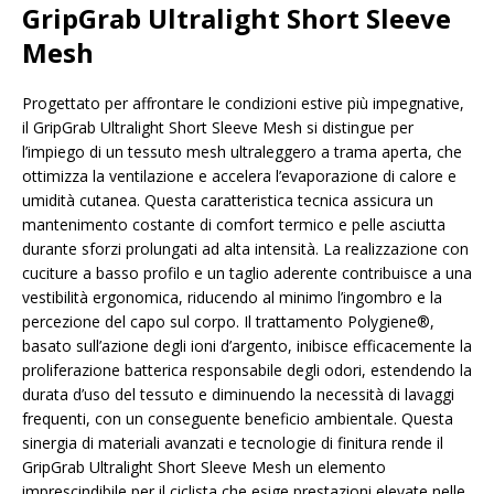
GripGrab Ultralight Short Sleeve
Mesh
Progettato per affrontare le condizioni estive più impegnative,
il GripGrab Ultralight Short Sleeve Mesh si distingue per
l’impiego di un tessuto mesh ultraleggero a trama aperta, che
ottimizza la ventilazione e accelera l’evaporazione di calore e
umidità cutanea. Questa caratteristica tecnica assicura un
mantenimento costante di comfort termico e pelle asciutta
durante sforzi prolungati ad alta intensità. La realizzazione con
cuciture a basso profilo e un taglio aderente contribuisce a una
vestibilità ergonomica, riducendo al minimo l’ingombro e la
percezione del capo sul corpo. Il trattamento Polygiene®,
basato sull’azione degli ioni d’argento, inibisce efficacemente la
proliferazione batterica responsabile degli odori, estendendo la
durata d’uso del tessuto e diminuendo la necessità di lavaggi
frequenti, con un conseguente beneficio ambientale. Questa
sinergia di materiali avanzati e tecnologie di finitura rende il
GripGrab Ultralight Short Sleeve Mesh un elemento
imprescindibile per il ciclista che esige prestazioni elevate nelle