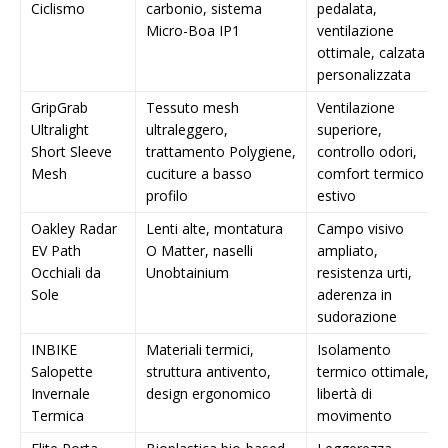
Ciclismo
carbonio, sistema
pedalata,
Micro-Boa IP1
ventilazione
ottimale, calzata
personalizzata
GripGrab
Tessuto mesh
Ventilazione
Ultralight
ultraleggero,
superiore,
Short Sleeve
trattamento Polygiene,
controllo odori,
Mesh
cuciture a basso
comfort termico
profilo
estivo
Oakley Radar
Lenti alte, montatura
Campo visivo
EV Path
O Matter, naselli
ampliato,
Occhiali da
Unobtainium
resistenza urti,
Sole
aderenza in
sudorazione
INBIKE
Materiali termici,
Isolamento
Salopette
struttura antivento,
termico ottimale,
Invernale
design ergonomico
libertà di
Termica
movimento