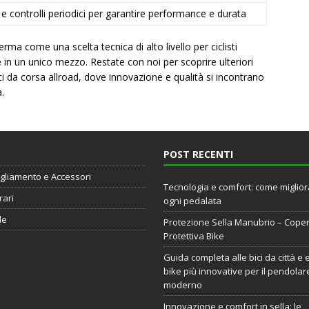
 e controlli periodici per garantire performance e durata
a come una scelta tecnica di alto livello per ciclisti
 in un unico mezzo. Restate con noi per scoprire ulteriori
i da corsa allroad, dove innovazione e qualità si incontrano
.
POST RECENTI
gliamento e Accessori
Tecnologia e comfort: come miglio
rari
ogni pedalata
de
Protezione Sella Manubrio – Cope
Protettiva Bike
Guida completa alle bici da città e 
bike più innovative per il pendolar
moderno
Innovazione e comfort in sella: le