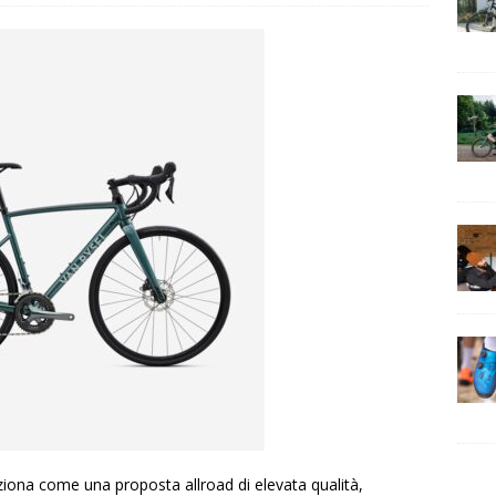
ogia e comfort: come migliorare ogni pedalata
CONSIGLI
iona come una proposta allroad di elevata qualità,