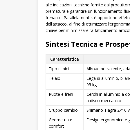
alle indicazioni tecniche fornite dal produtto
prematura e garantire un funzionamento fluid
frenante. Parallelamente, è opportuno effettu
dell’attacco, al fine di ottimizzare l’ergonomi
chiave per minimizzare l’affaticamento articola
Sintesi Tecnica e Prospe
Caratteristica
Tipo di bici
Allroad polivalente, ada
Telaio
Lega di alluminio, bila
95 kg
Ruote e freni
Cerchi in alluminio a d
a disco meccanico
Gruppo cambio
Shimano Tiagra 2×10 vel
Geometria e
Design ergonomico e ge
comfort