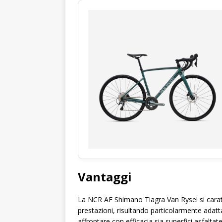
Vantaggi
La NCR AF Shimano Tiagra Van Rysel si caratte
prestazioni, risultando particolarmente adatt
affrontare con efficacia sia superfici asfalta