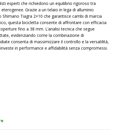
isti esperti che richiedono un equilibrio rigoroso tra
i eterogenee. Grazie a un telaio in lega di alluminio
ppo Shimano Tiagra 2×10 che garantisce cambi di marcia
co, questa bicicletta consente di affrontare con efficacia
 coperture fino a 38 mm. L’analisi tecnica che segue
ottate, evidenziando come la combinazione di
ate consenta di massimizzare il controllo e la versatilità,
investe in performance e affidabilità senza compromessi.
re