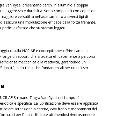
a Van Rysel presentano cerchi in alluminio a doppia
 tra leggerezza e durabilità. Sono compatibili con copertoni
aggiore versatilità nell’adattamento a diversi tipi di
co assicura una modulazione efficace della forza frenante,
uperfici asfaltate che su sterrati leggeri.
ggiato sulla NCR AF è concepito per offrire cambi di
o range di rapporti che si adatta efficacemente a percorsi
’efficienza meccanica e la reattività, garantendo un
ffidabilità, caratteristiche fondamentali per un utilizzo
ne
la NCR AF Shimano Tiagra Van Rysel nel tempo, è
iodica e specifica. La lubrificazione deve essere applicata
ticolare attenzione a catena, cavi freno e meccanismi del
ormulati per l’uso ciclistico e attenendosi rigorosamente