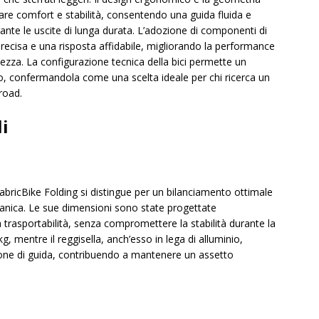
zare comfort e stabilità, consentendo una guida fluida e
ante le uscite di lunga durata. L’adozione di componenti di
recisa e una risposta affidabile, migliorando la performance
zza. La configurazione tecnica della bici permette un
no, confermandola come una scelta ideale per chi ricerca un
road.
li
a FabricBike Folding si distingue per un bilanciamento ottimale
anica. Le sue dimensioni sono state progettate
la trasportabilità, senza compromettere la stabilità durante la
g, mentre il reggisella, anch’esso in lega di alluminio,
ione di guida, contribuendo a mantenere un assetto