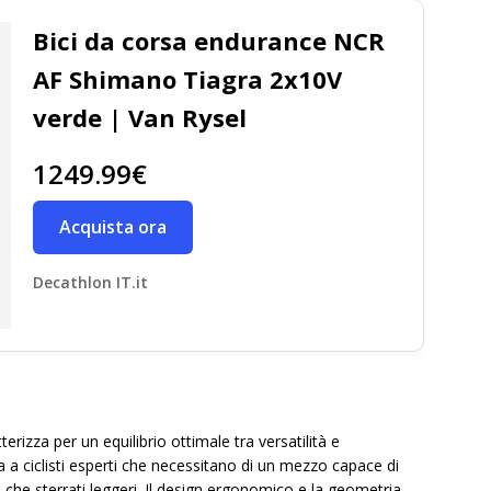
Bici da corsa endurance NCR
AF Shimano Tiagra 2x10V
verde | Van Rysel
1249.99€
Acquista ora
Decathlon IT.it
rizza per un equilibrio ottimale tra versatilità e
a a ciclisti esperti che necessitano di un mezzo capace di
te che sterrati leggeri. Il design ergonomico e la geometria