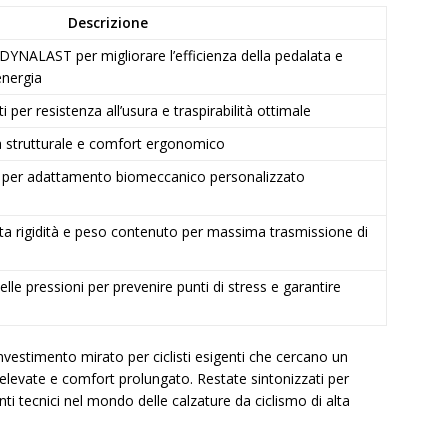
Descrizione
YNALAST per migliorare l’efficienza della pedalata e
energia
ti per resistenza all’usura e traspirabilità ottimale
tà strutturale e comfort ergonomico
a per adattamento biomeccanico personalizzato
lta rigidità e peso contenuto per massima trasmissione di
lle pressioni per prevenire punti di stress e garantire
estimento mirato per ciclisti esigenti che cercano un
levate e comfort prolungato. Restate sintonizzati per
ti tecnici nel mondo delle calzature da ciclismo di alta