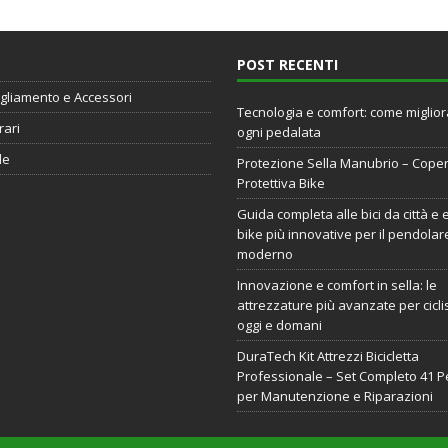
POST RECENTI
gliamento e Accessori
Tecnologia e comfort: come miglio
rari
ogni pedalata
de
Protezione Sella Manubrio – Cope
Protettiva Bike
Guida completa alle bici da città e 
bike più innovative per il pendolar
moderno
Innovazione e comfort in sella: le
attrezzature più avanzate per ciclis
oggi e domani
DuraTech Kit Attrezzi Bicicletta
Professionale – Set Completo 41 P
per Manutenzione e Riparazioni