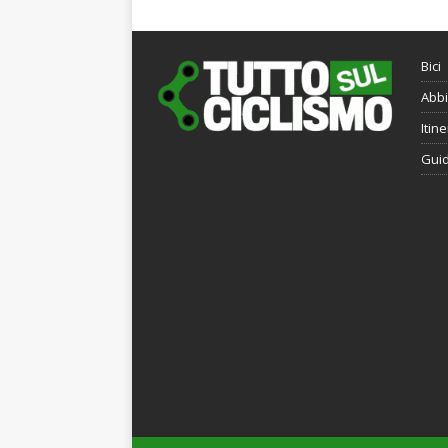
Bici
Abbi
Itine
Gui