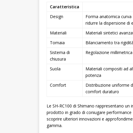
Caratteristica
Design
Forma anatomica curva D
ridurre la dispersione di 
Materiali
Materiali sintetici avanza
Tomaia
Bilanciamento tra rigidi
Sistema di
Regolazione millimetric
chiusura
Suola
Materiali compositi ad a
potenza
Comfort
Distribuzione uniforme de
comfort duraturo
Le SH-RC100 di Shimano rappresentano un inv
prodotto in grado di coniugare performance e
scoprire ulteriori innovazioni e approfondimen
gamma.