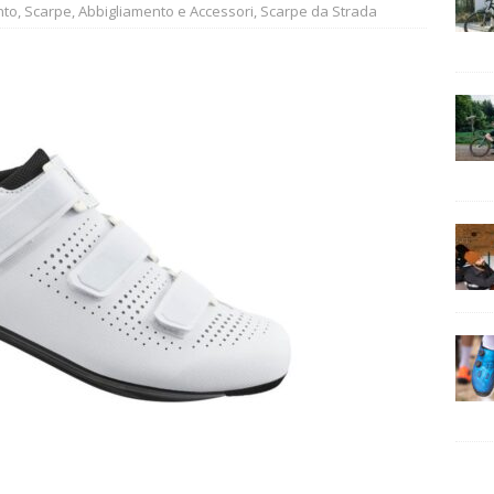
nto
,
Scarpe
,
Abbigliamento e Accessori
,
Scarpe da Strada
ogia e comfort: come migliorare ogni pedalata
CONSIGLI