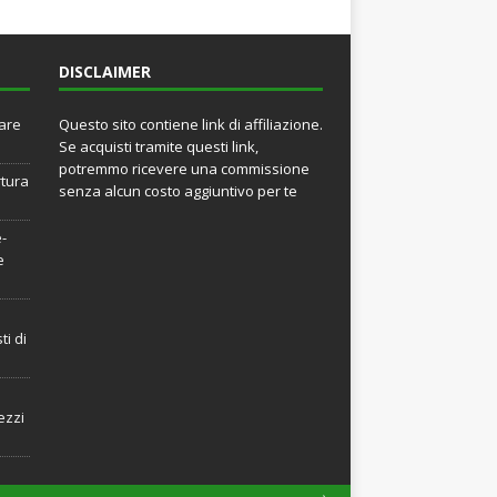
DISCLAIMER
rare
Questo sito contiene link di affiliazione.
Se acquisti tramite questi link,
potremmo ricevere una commissione
rtura
senza alcun costo aggiuntivo per te
e-
e
ti di
ezzi