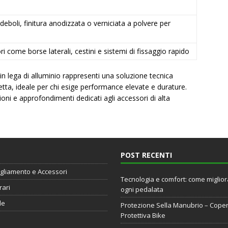
deboli, finitura anodizzata o verniciata a polvere per
 come borse laterali, cestini e sistemi di fissaggio rapido
in lega di alluminio rappresenti una soluzione tecnica
cletta, ideale per chi esige performance elevate e durature.
ioni e approfondimenti dedicati agli accessori di alta
POST RECENTI
gliamento e Accessori
Tecnologia e comfort: come miglio
rari
ogni pedalata
de
Protezione Sella Manubrio – Cope
Protettiva Bike