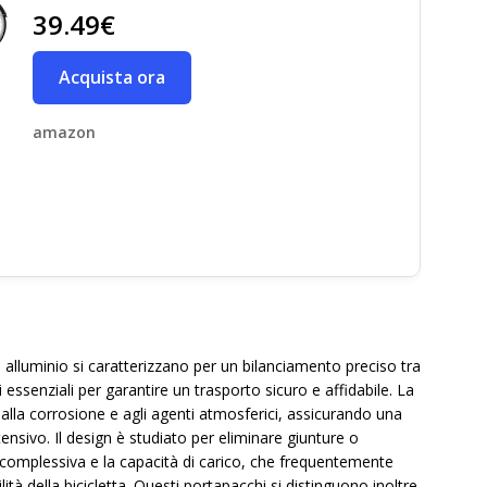
39.49€
Acquista ora
amazon
 di alluminio si caratterizzano per un bilanciamento preciso tra
essenziali per garantire un trasporto sicuro e affidabile. La
 alla corrosione e agli agenti atmosferici, assicurando una
tensivo. Il design è studiato per eliminare giunture o
 complessiva e la capacità di carico, che frequentemente
tà della bicicletta. Questi portapacchi si distinguono inoltre